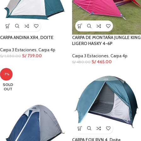
CARPA ANDINA XR4, DOITE
CARPA DE MONTAÑA JUNGLE KING
LIGERO HASKY 4-6P
Carpa 3 Estaciones
,
Carpa 4p
S/
739.00
Carpa 3 Estaciones
,
Carpa 4p
S/
1,050.00
S/
465.00
S/
480.00
-7%
SOLD
OUT
CARPA FOX RVN 4, Doite