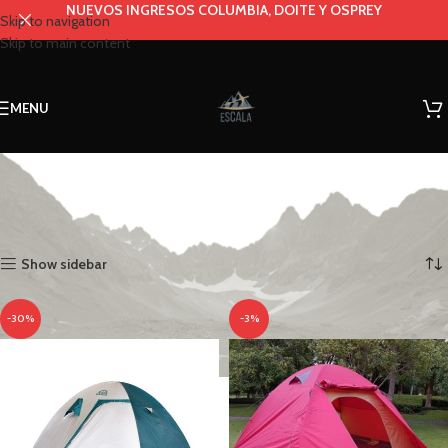
NUEVOS INGRESOS COLUMBIA, DOITE Y OSPREY
Skip to navigation
Skip to main content
MENU
Carpa 4p
Categories
Inicio
CARPAS
Carpa 4p
Mostrando los 7 resultados
Show sidebar
-30%
-3%