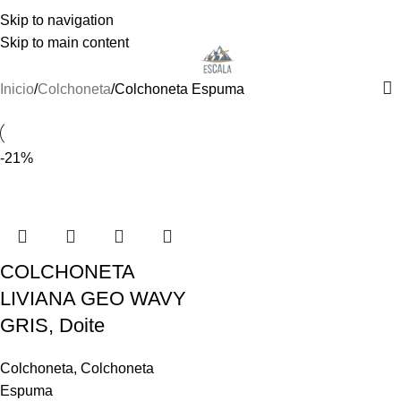
NUEVOS INGRESOS COLUMBIA, DOITE Y OSPREY
Colchoneta Espuma
Skip to navigation
Skip to main content
Menu
Categories
Inicio
Colchoneta
Colchoneta Espuma
-21%
COLCHONETA
LIVIANA GEO WAVY
GRIS, Doite
Colchoneta
,
Colchoneta
Espuma