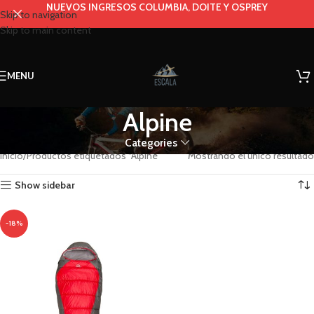
NUEVOS INGRESOS COLUMBIA, DOITE Y OSPREY
Skip to navigation
Skip to main content
MENU
Alpine
Categories
Inicio
Productos etiquetados “Alpine”
Mostrando el único resultado
Show sidebar
-18%