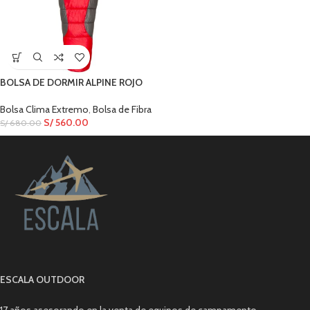
BOLSA DE DORMIR ALPINE ROJO
Bolsa Clima Extremo
,
Bolsa de Fibra
S/
560.00
S/
680.00
ESCALA OUTDOOR
17 años asesorando en la venta de equipos de campamento.