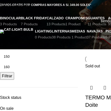
Tomatodo
ENVIOS GRATIS POR COMPRAS MAYORES A S/. 349.00 SOLES*
Skip to navigation
Skip to main content
BINOCULAR
BLACK FRIDAY
CALZADO
CRAMPONES
GUANTES
A
tiend
3 Products
7 Products
13 Products
1 Product
11 Products
9
LIGHTING
LINTERNAS
MEDIAS
NAVAJAS
PI
0 Products
38 Products
1 Product
37 Products
5 P
Filter by price
Inicio
Producto
Sold out
Filtrar
TERMO M
Stock status
Doite
On sale