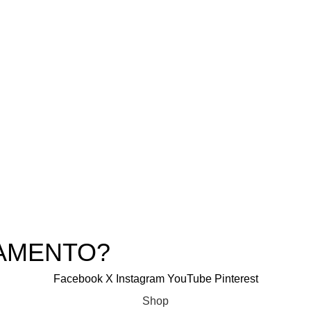
TIENDA PRINCIPAL – SAN 
rando en la venta de equipos
DIOS – AREQUIPA
o.
TIENDA SIGLO XX – AREQU
ALMACEN LIMA
uan de Dios 627 CC Asia
 A-7 SEGUNDO PISO
) 955474836
alaoutdoor@gmail.com
PAMENTO?
Facebook
X
Instagram
YouTube
Pinterest
Shop