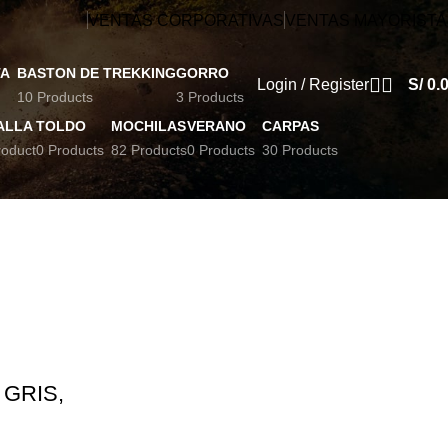
VENTAS CORPORATIVAS
VENTAS MAYORISTA
TA
BASTON DE TREKKING
GORRO
Login / Register
S/
0.
10 Products
3 Products
ALLA
TOLDO
MOCHILAS
VERANO
CARPAS
roduct
0 Products
82 Products
0 Products
30 Products
Show
9
12
18
24
 GRIS,