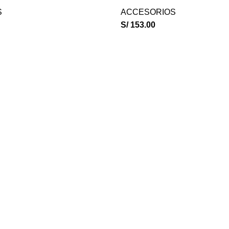
S
ACCESORIOS
S/
153.00
Our stores
TDOOR