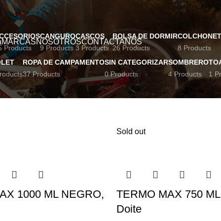
NUEVOS INGRESOS COLUMBIA, DOITE Y OSPREY
CCESORIOS
CANGURO
CASCOS
BOLSA DE DORMIR
COLCHONE
a
MARCAS
NOSOTROS
CONTACTANOS
5 Products
9 Products
3 Products
26 Products
8 Products
OLET
ROPA DE CAMPAMENTO
SIN CATEGORIZAR
SOMBRERO
TO
roducts
37 Products
0 Products
4 Products
1 P
s etiquetados “Tomatodo”
Sold out
AX 1000 ML NEGRO,
TERMO MAX 750 ML
Doite