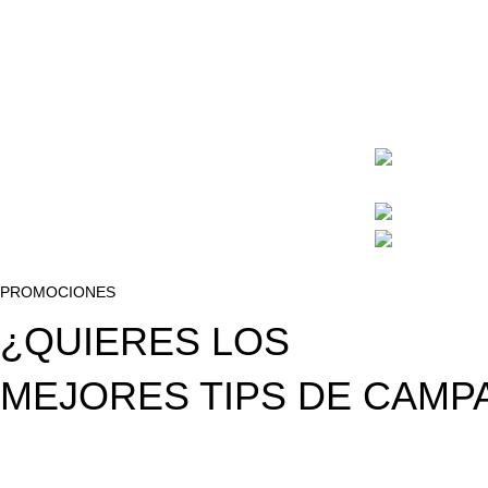
17 años aseso
de campament
Calle San J
Arequipa int
Phone: (+51
Correo: esc
Tema desarrollado por Falcon Wink SAC 2025
PROMOCIONES
¿QUIERES LOS
MEJORES TIPS DE CAM