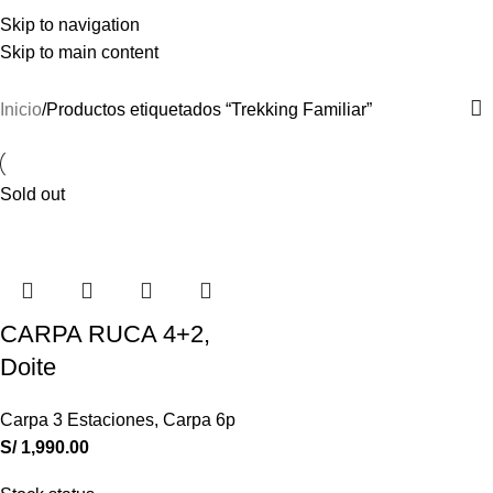
NUEVOS INGRESOS COLUMBIA, DOITE Y OSPREY
Trekking Familiar
Skip to navigation
Skip to main content
Menu
Categories
Inicio
Productos etiquetados “Trekking Familiar”
Sold out
CARPA RUCA 4+2,
Doite
Carpa 3 Estaciones
,
Carpa 6p
S/
1,990.00