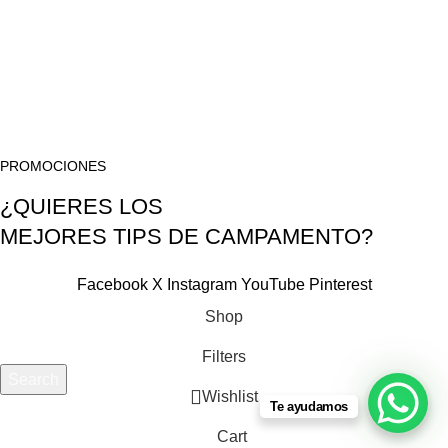
USEFUL LINKS
Privacy Policy
Terms & Conditions
Contact Us
Tema desarrollado por Falcon Wink SAC 2025
PROMOCIONES
¿QUIERES LOS
MEJORES TIPS DE CAMPAMENTO?
Facebook
X
Instagram
YouTube
Pinterest
Shop
Filters
Search
Wishlist
Start typing to see products you are looking for.
Te ayudamos
Cart