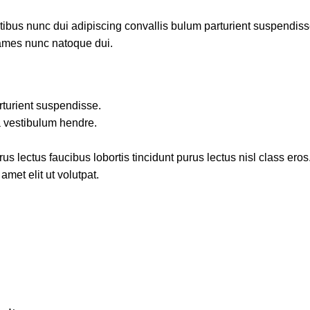
us nunc dui adipiscing convallis bulum parturient suspendisse p
fames nunc natoque dui.
rturient suspendisse.
a vestibulum hendre.
s lectus faucibus lobortis tincidunt purus lectus nisl class ero
met elit ut volutpat.