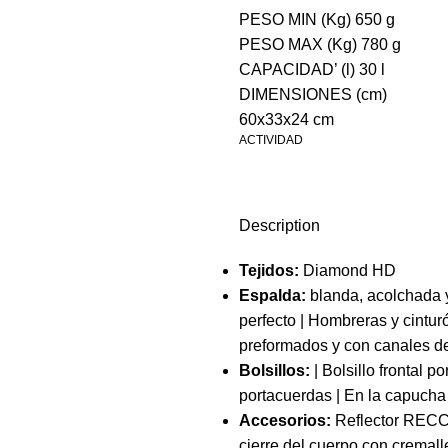
PESO MIN (Kg) 650 g
PESO MAX (Kg) 780 g
CAPACIDAD’ (l) 30 l
DIMENSIONES (cm)
60x33x24 cm
ACTIVIDAD
Description
Tejidos:
Diamond HD
Espalda:
blanda, acolchada 
perfecto | Hombreras y cintur
preformados y con canales de
Bolsillos:
| Bolsillo frontal 
portacuerdas | En la capucha 
Accesorios:
Reflector RECCO
cierre del cuerpo con cremalle