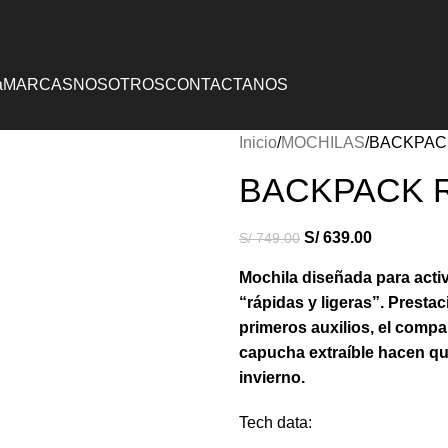
NUEVOS INGRESOS COLUMBIA, DOITE Y OSPREY
a
MARCAS
NOSOTROS
CONTACTANOS
Inicio
MOCHILAS
BACKPACK
BACKPACK RU
S/
639.00
S/
749.00
Mochila diseñada para activ
“rápidas y ligeras”.
Prestac
primeros auxilios, el compa
capucha extraíble hacen qu
invierno.
Tech data: