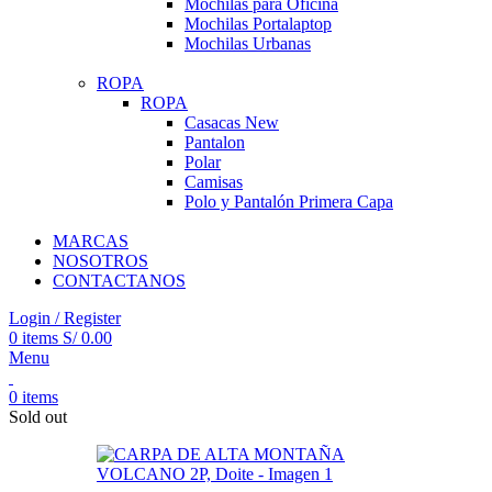
Mochilas para Oficina
Mochilas Portalaptop
Mochilas Urbanas
ROPA
ROPA
Casacas
New
Pantalon
Polar
Camisas
Polo y Pantalón Primera Capa
MARCAS
NOSOTROS
CONTACTANOS
Login / Register
0
items
S/
0.00
Menu
0
items
Sold out