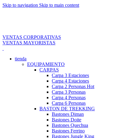
Skip to navigation
Skip to main content
NUEVOS INGRESOS COLUMBIA, DOITE Y OSPREY
ENVIOS GRATIS POR COMPRAS MAYORES A S/. 349.00
SOLES*
VENTAS CORPORATIVAS
VENTAS MAYORISTAS
tienda
EQUIPAMIENTO
CARPAS
Carpa 3 Estaciones
Carpa 4 Estaciones
Carpa 2 Personas
Hot
Carpa 3 Personas
Carpa 4 Personas
Carpa 6 Personas
BASTON DE TREKKING
Bastones Diman
Bastones Doite
Bastones Quechua
Bastones Ferrino
Bastones Jungle King