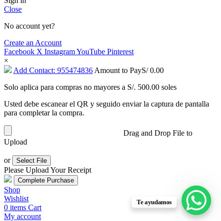
Sign in
Close
No account yet?
Create an Account
Facebook
X
Instagram
YouTube
Pinterest
×
Add Contact: 955474836
Amount to Pay
S/
0.00
Solo aplica para compras no mayores a S/. 500.00 soles
Usted debe escanear el QR y seguido enviar la captura de pantalla
para completar la compra.
Drag and Drop File to
Upload
or
Select File
Please Upload Your Receipt
Shop
Wishlist
Te ayudamos
0
items
Cart
My account