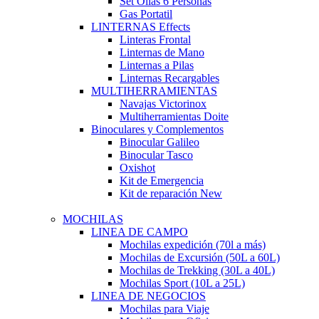
Set Ollas 6 Personas
Gas Portatil
LINTERNAS
Effects
Linteras Frontal
Linternas de Mano
Linternas a Pilas
Linternas Recargables
MULTIHERRAMIENTAS
Navajas Victorinox
Multiherramientas Doite
Binoculares y Complementos
Binocular Galileo
Binocular Tasco
Oxishot
Kit de Emergencia
Kit de reparación
New
MOCHILAS
LINEA DE CAMPO
Mochilas expedición (70l a más)
Mochilas de Excursión (50L a 60L)
Mochilas de Trekking (30L a 40L)
Mochilas Sport (10L a 25L)
LINEA DE NEGOCIOS
Mochilas para Viaje