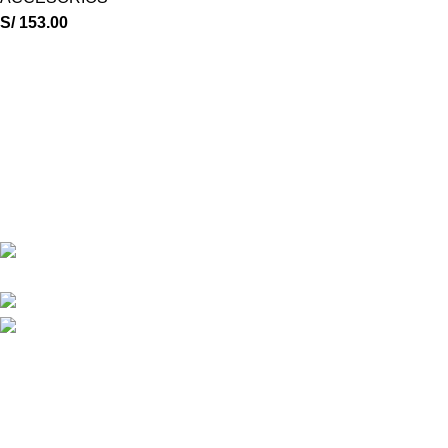
S/
153.00
ESCALA OUTDOOR
17 años asesorando en la venta de equipos de campamento.
Calle San Juan de Dios 627 CC Asia Arequipa int A-7
SEGUNDO PISO
Phone: (+51) 955474836
Correo: escalaoutdoor@gmail.com
Our stores
TIENDA PRINCIPAL – SAN JUAN DE DIOS – AREQUIPA
TIENDA SIGLO XX – AREQUIPA