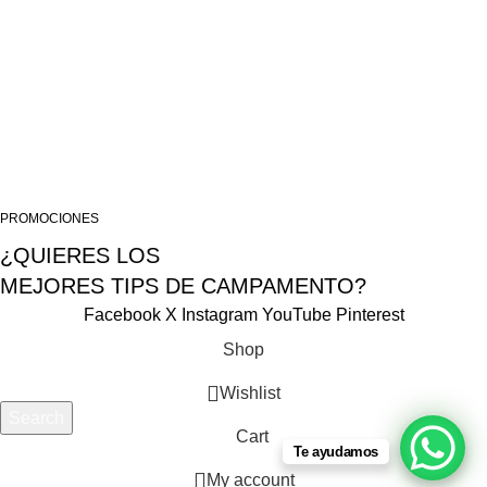
ALMACEN LIMA
USEFUL LINKS
Privacy Policy
Terms & Conditions
Contact Us
Tema desarrollado por Falcon Wink SAC 2025
PROMOCIONES
¿QUIERES LOS
MEJORES TIPS DE CAMPAMENTO?
Facebook
X
Instagram
YouTube
Pinterest
Shop
Wishlist
Search
Cart
Start typing to see products you are looking for.
Te ayudamos
My account