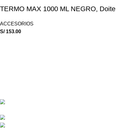
TERMO MAX 1000 ML NEGRO, Doite
ACCESORIOS
S/
153.00
ESCALA OUTDOOR
17 años asesorando en la venta de equipos de campamento.
Calle San Juan de Dios 627 CC Asia Arequipa int A-7
SEGUNDO PISO
Phone: (+51) 955474836
Correo: escalaoutdoor@gmail.com
Our stores