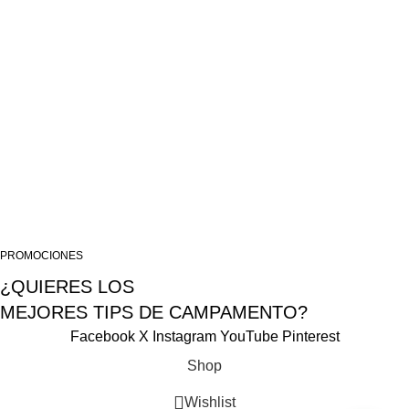
TIENDA PRINCIPAL – SAN JUAN DE DIOS – AREQUIPA
TIENDA SIGLO XX – AREQUIPA
ALMACEN LIMA
USEFUL LINKS
Privacy Policy
Terms & Conditions
Contact Us
Tema desarrollado por Falcon Wink SAC 2025
PROMOCIONES
¿QUIERES LOS
MEJORES TIPS DE CAMPAMENTO?
Facebook
X
Instagram
YouTube
Pinterest
Shop
Wishlist