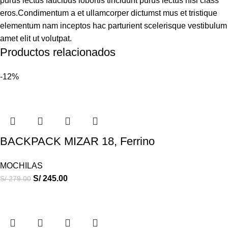
purus lectus faucibus lobortis tincidunt purus lectus nisl class
eros.Condimentum a et ullamcorper dictumst mus et tristique
elementum nam inceptos hac parturient scelerisque vestibulum
amet elit ut volutpat.
Productos relacionados
-12%
BACKPACK MIZAR 18, Ferrino
MOCHILAS
S/
245.00
S/
279.00