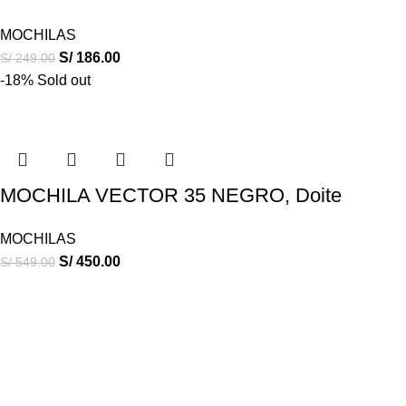
MOCHILAS
S/
186.00
S/
249.00
-18%
Sold out
MOCHILA VECTOR 35 NEGRO, Doite
MOCHILAS
S/
450.00
S/
549.00
ESCALA OUTDOOR
17 años asesorando en la venta de equipos de campamento.