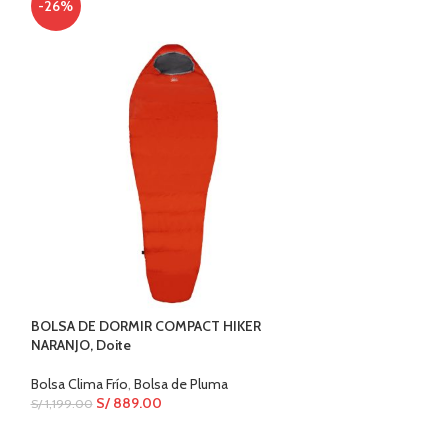
-26%
OUT
BOLSA DE DORMIR COMPACT HIKER
BOLSA DE DORMI
NARANJO, Doite
Doite
Bolsa Clima Frío
,
Bolsa de Pluma
Bolsa Clima Frío
,
B
S/
889.00
S/
340.00
S/
1,199.00