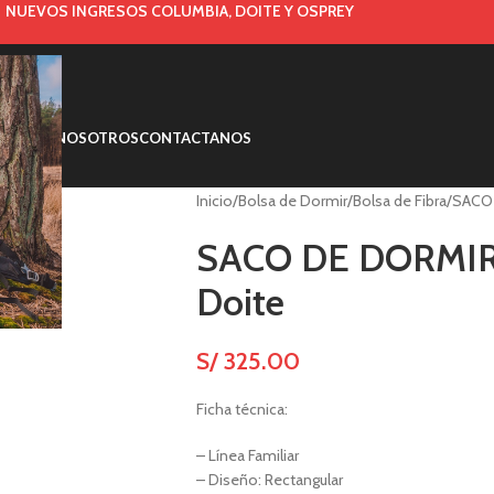
NUEVOS INGRESOS COLUMBIA, DOITE Y OSPREY
MARCAS
NOSOTROS
CONTACTANOS
Inicio
Bolsa de Dormir
Bolsa de Fibra
SACO 
SACO DE DORMIR
Doite
S/
325.00
Ficha técnica:
– Línea Familiar
– Diseño: Rectangular