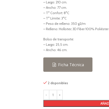
– Largo: 210 cm.
– Ancho: 77 cm.
– T° Confort: 8°C
– T° Límite: 3°C
– Peso de relleno: 350 g2/m
– Relleno: Hollotec 3D Fiber 100% Poliéster
Bolso de transporte:
– Largo: 25,5 cm.
– Ancho: 46 cm.
PAS
BOLSA DE DORM
Ficha Técnica
a 3 Estaciones
Bolsa de Dormir d
a 4 Estaciones
Bolsa de Dormir 
2 disponibles
HOT
a 2 Personas
Bolsa de Dormir (
a 3 Personas
Bolsa de Dormir (
AÑAD
a 4 Personas
Bolsa de Dormir (