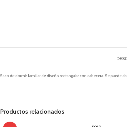
Carp
BAS
Bast
Bast
DESC
Bast
Bast
Saco de dormir familiar de diseño rectangular con cabecera. Se puede ab
Bast
Productos relacionados
SOLD