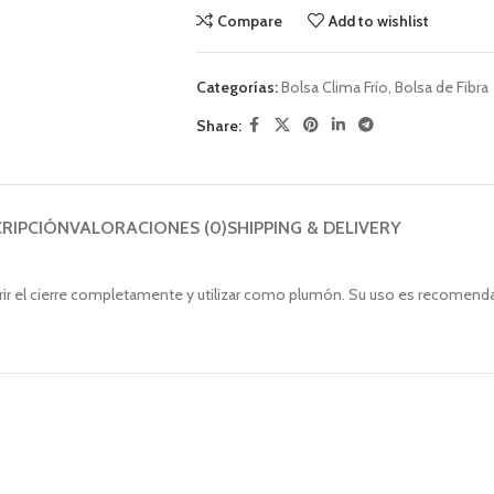
a 6 Personas
Compare
Add to wishlist
Categorías:
Bolsa Clima Frío
,
Bolsa de Fibra
COLCHONES Y 
Share:
TON DE TREKKING
Colchoneta Plega
ones Diman
Colchoneta Alum
ones Doite
Colchoneta Autoi
RIPCIÓN
VALORACIONES (0)
SHIPPING & DELIVERY
ones Quechua
Colchon EVA
ones Ferrino
rir el cierre completamente y utilizar como plumón. Su uso es recomendad
ones Jungle King