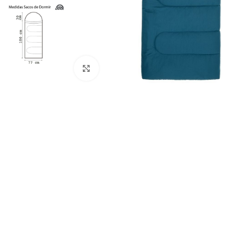
Click to enlarge
CAR
Carp
Carp
Carp
Carp
Carp