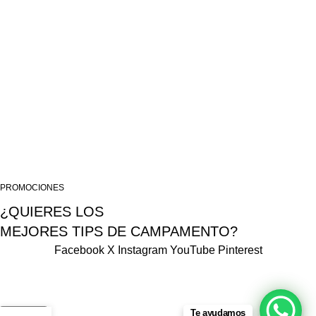
TIENDA PRINCIPAL – SAN JUAN DE DIOS – AREQUIPA
TIENDA SIGLO XX – AREQUIPA
ALMACEN LIMA
USEFUL LINKS
Privacy Policy
Terms & Conditions
Contact Us
Tema desarrollado por Falcon Wink SAC 2025
PROMOCIONES
¿QUIERES LOS
MEJORES TIPS DE CAMPAMENTO?
Facebook
X
Instagram
YouTube
Pinterest
Te ayudamos