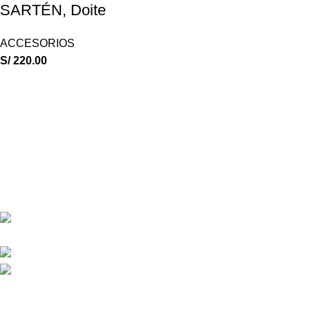
SARTÉN, Doite
ACCESORIOS
S/
220.00
ESCALA OUTDOOR
17 años asesorando en la venta de equipos de campamento.
Calle San Juan de Dios 627 CC Asia Arequipa int A-7
SEGUNDO PISO
Phone: (+51) 955474836
Correo: escalaoutdoor@gmail.com
Our stores