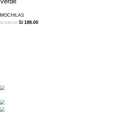
Verde
MOCHILAS
S/
186.00
S/
249.00
ESCALA OUTDOOR
17 años asesorando en la venta de equipos de campamento.
Calle San Juan de Dios 627 CC Asia Arequipa int A-7
SEGUNDO PISO
Phone: (+51) 955474836
Correo: escalaoutdoor@gmail.com
Our stores