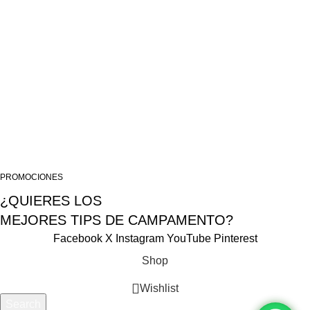
TIENDA PRINCIPAL – SAN JUAN DE DIOS – AREQUIPA
TIENDA SIGLO XX – AREQUIPA
ALMACEN LIMA
USEFUL LINKS
Privacy Policy
Terms & Conditions
Contact Us
Tema desarrollado por Falcon Wink SAC 2025
PROMOCIONES
¿QUIERES LOS
MEJORES TIPS DE CAMPAMENTO?
Facebook
X
Instagram
YouTube
Pinterest
Shop
Wishlist
Search